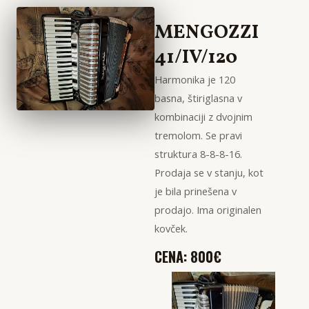
MENGOZZI
41/IV/120
Harmonika je 120
basna, štiriglasna v
kombinaciji z dvojnim
tremolom. Se pravi
struktura 8-8-8-16.
Prodaja se v stanju, kot
je bila prinešena v
prodajo. Ima originalen
kovček.
CENA: 800€