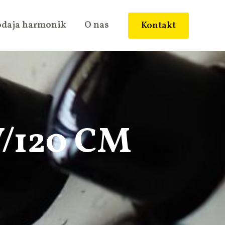
odaja harmonik
O nas
Kontakt
/120 CM