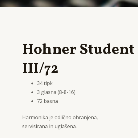
Hohner Student
III/72
34 tipk
3 glasna (8-8-16)
72 basna
Harmonika je odlično ohranjena,
servisirana in uglašena.