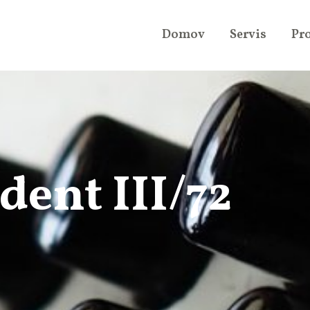
Domov
Servis
Pr
ent III/72