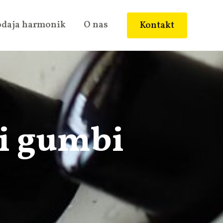
odaja harmonik
O nas
Kontakt
i gumbi