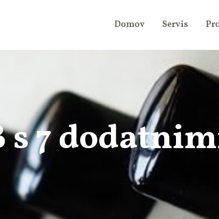
Domov
Servis
Pr
 s 7 dodatnim